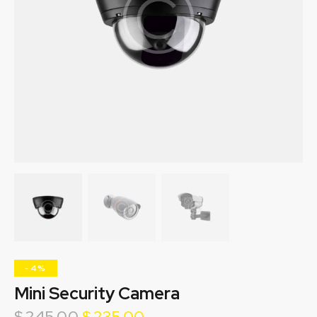
-4%
Mini Security Camera
$
245.00
$
235.00