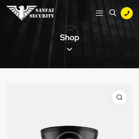
Shop
🔍