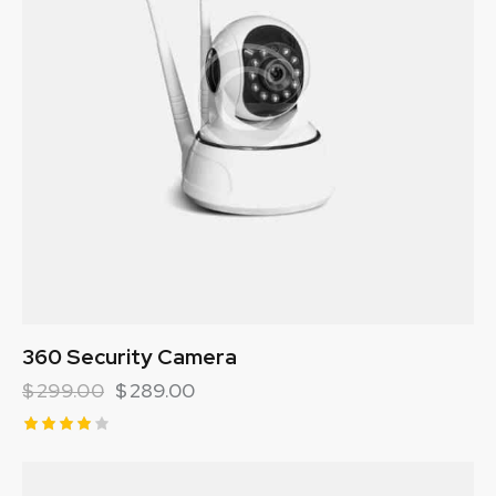
360 Security Camera
$
299.00
$
289.00
Rated
4.00
out of