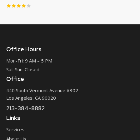
Rated
4.00
out of
5
Office Hours
Mon-Fri: 9 AM – 5 PM
Sat-Sun: Closed
Office
440 South Vermont Avenue #302
Los Angeles, CA 90020
213-384-8882
Links
Services
About Us